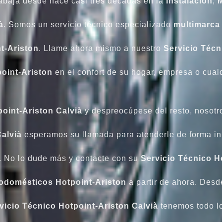
abaja desde hace casi tres décadas en la
Instalación
,
à
. Somos un servicio técnico especializado
multimarca
t-Ariston
. Llame ahora mismo a nuestro
Servicio Técn
oint-Ariston
en el confort de su hogar, empresa o cualq
point-Ariston Calvià
y despreocúpese del resto, nosotr
alvià
esperamos su llamada para atenderle de forma inm
. No lo dude más y contacte con su
Servicio Técnico H
rodomésticos Hotpoint-Ariston
a partir de ahora. Desd
vicio Técnico Hotpoint-Ariston Calvià
tenemos todo lo