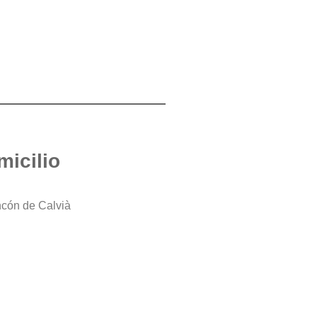
micilio
ncón de Calvià