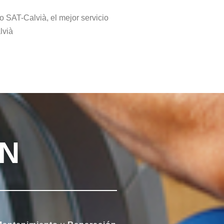
ro SAT-Calvià, el mejor servicio
lvià
ON