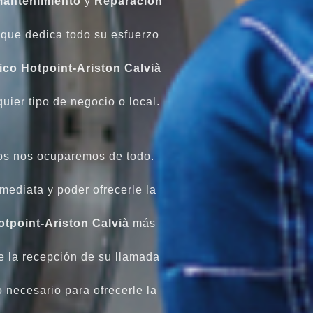
Mantenimiento
y
Reparación
que dedica todo su esfuerzo
ico Hotpoint-Ariston Calvià
uier tipo de negocio o local.
os nos ocuparemos de todo.
ediata y poder ofrecerle la
otpoint-Ariston Calvià
más
e la recepción de su llamada
 necesario para ofrecerle la