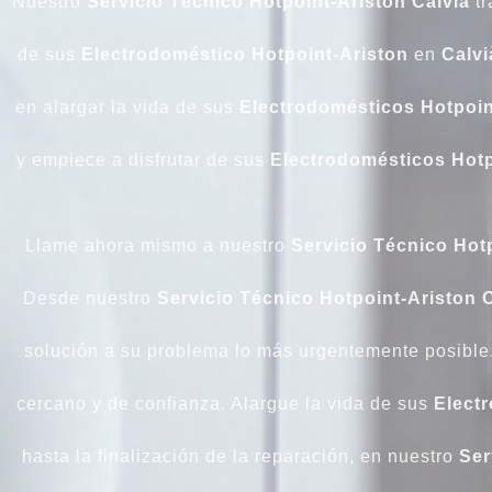
Nuestro
Servicio Técnico Hotpoint-Ariston Calvià
tr
de sus
Electrodoméstico Hotpoint-Ariston
en
Calvi
en alargar la vida de sus
Electrodomésticos Hotpoin
y empiece a disfrutar de sus
Electrodomésticos
Hotp
Llame ahora mismo a nuestro
Servicio Técnico Hot
Desde nuestro
Servicio Técnico Hotpoint-Ariston C
solución a su problema lo más urgentemente posible
cercano y de confianza. Alargue la vida de sus
Elect
hasta la finalización de la reparación, en nuestro
Ser