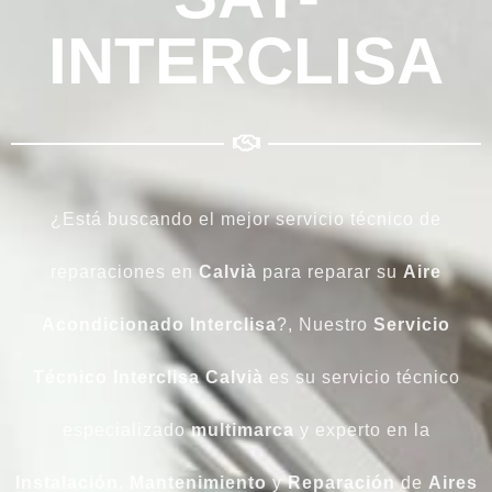
INTERCLISA
¿Está buscando el mejor servicio técnico de
reparaciones en
Calvià
para reparar su
Aire
Acondicionado
Interclisa
?, Nuestro
Servicio
Técnico Interclisa Calvià
es su servicio técnico
especializado
multimarca
y experto en la
Instalación
,
Mantenimiento
y
Reparación
de
Aires