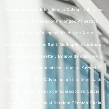
Acondicionados Interclisa
en
Calvià
. Trabajamos
todo tipo de
Aire Acondicionado
y nuestros
técnicos están especializados en
Aires
Acondicionados
tipo
Split
,
Multisplit
,
Conductos
,
Techo
,
Suelo
,
Cassette
y
Bomba de calor
. No lo
dude y llame ahora mismo a nuestro
Servicio
Técnico Interclisa Calvià
, notará la diferencia del
mejor servicio técnico de reparación en
Calvià
.
Somos su alternativa al
Servicio Técnico Oficial