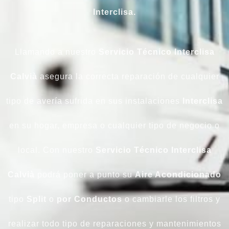
Interclisa.
Llamando a nuestro
Servicio Técnico Interclisa
Calvià
asegura la correcta reparación de cualquier
tipo de avería sufrida en sus instalaciones
Interclisa
en su hogar, empresa o cualquier tipo de negocio o
local. Con nuestro
Servicio Técnico Interclisa
Calvià
podrá poner a punto su
Aire Acondicionado
tipo
Split
o
por Conductos
o cambiarle los filtros y
realizar todo tipo de reparaciones y mantenimientos